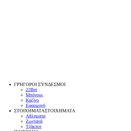
ΓΡΉΓΟΡΟΙ ΣΎΝΔΕΣΜΟΙ
22Bet
Μπόνους
Καζίνο
Εφαρμογή
ΣΤΟΙΧΗΜΑΤΑΣΤΟΙΧΗΜΑΤΑ
Αθληματα
Ζωντανά
Τζάκποτ