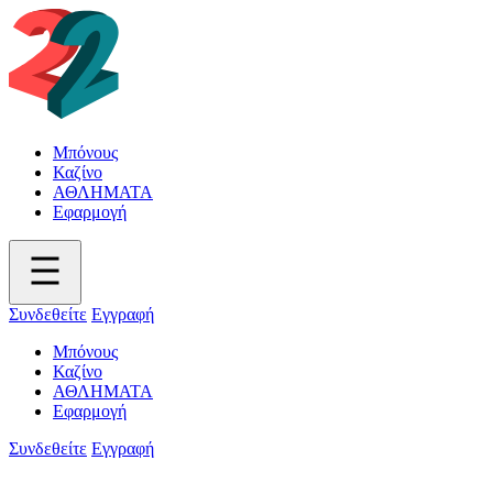
Μπόνους
Καζίνο
ΑΘΛΗΜΑΤΑ
Εφαρμογή
Συνδεθείτε
Εγγραφή
Μπόνους
Καζίνο
ΑΘΛΗΜΑΤΑ
Εφαρμογή
Συνδεθείτε
Εγγραφή