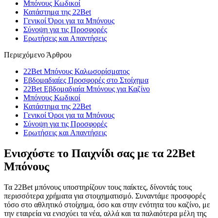
Μπόνους Κωδικοί
Κατάστημα της 22Bet
Γενικοί Όροι για τα Μπόνους
Σύνοψη για τις Προσφορές
Ερωτήσεις και Απαντήσεις
Περιεχόμενο Άρθρου
22Bet Μπόνους Καλωσορίσματος
Εβδομαδιαίες Προσφορές στο Στοίχημα
22Bet Εβδομαδιαία Μπόνους για Καζίνο
Μπόνους Κωδικοί
Κατάστημα της 22Bet
Γενικοί Όροι για τα Μπόνους
Σύνοψη για τις Προσφορές
Ερωτήσεις και Απαντήσεις
Ενισχύστε το Παιχνίδι σας με τα 22Bet
Μπόνους
Τα 22Bet μπόνους υποστηρίζουν τους παίκτες, δίνοντάς τους
περισσότερα χρήματα για στοιχηματισμό. Συναντάμε προσφορές
τόσο στο αθλητικό στοίχημα, όσο και στην ενότητα του καζίνο, με
την εταιρεία να ενισχύει τα νέα, αλλά και τα παλαιότερα μέλη της