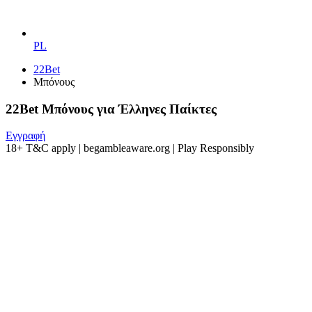
PL
22Bet
Μπόνους
22Bet Μπόνους για Έλληνες Παίκτες
Εγγραφή
18+ T&C apply | begambleaware.org | Play Responsibly