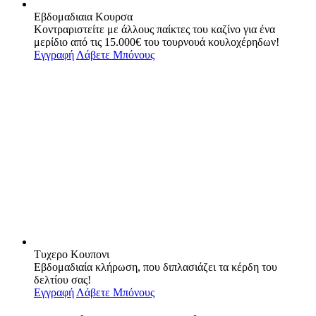
Εβδομαδιαια Κουρσα
Κοντραριστείτε με άλλους παίκτες του καζίνο για ένα
μερίδιο από τις 15.000€ του τουρνουά κουλοχέρηδων!
Εγγραφή
Λάβετε Μπόνους
Τυχερο Κουπονι
Εβδομαδιαία κλήρωση, που διπλασιάζει τα κέρδη του
δελτίου σας!
Εγγραφή
Λάβετε Μπόνους