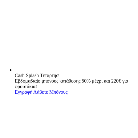
Cash Splash Τεταρτησ
Εβδομαδιαίο μπόνους κατάθεσης 50% μέχρι και 220€ για
φρουτάκια!
Εγγραφή
Λάβετε Μπόνους