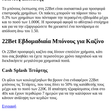
Το μπόνους έκπτωσης στη 22Bet είναι ουσιαστικά μια προσφορά
επιστροφής χρημάτων. Οι παίκτες μπορούν να πάρουν πίσω το
0.3% των χρημάτων που πόνταραν την περασμένη εβδομάδα μέχρι
και το ποσό των 1.000€. Η προσφορά αφορά το αθλητικό στοίχημα
και για να την εξαργυρώσετε θα χρειαστεί ένα ποντάρισμα σε
απόδοση άνω του 1.50.
22Bet Εβδομαδιαία Μπόνους για Καζίνο
Οι 22Bet προσφορές καζίνο σας δίνουν επιπλέον χρήματα, κάτι
που σας βοηθάει να έχετε περισσότερο χρόνο παιχνιδιού και να
διεκδικήσετε μεγαλύτερα χρηματικά ποσά.
Cash Splash Τετάρτης
Οι φίλοι των κουλοχέρηδων θα βρουν ένα ενδιαφέρον 22Bet
μπόνους τις Τετάρτες, που τους δίνει το 50% της κατάθεσής τους
μέχρι και το ποσό των 220€. Η απαίτηση τζιραρίσματος είναι στο
40x και έχουν περιθώριο 7 ημερών για να την καλύψουν και να
κάνουν ανάληψη των κερδών τους.
Εγγραφή