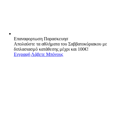
Επαναφορτωση Παρασκευησ
Απολαύστε τα αθλήματα του Σαββατοκύριακου με
διπλασιασμό κατάθεσης μέχρι και 100€!
Εγγραφή
Λάβετε Μπόνους