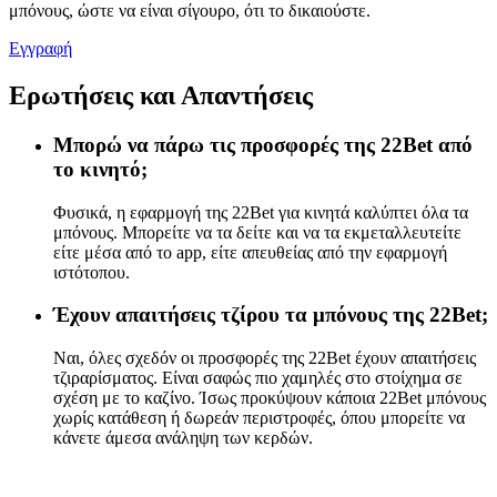
μπόνους, ώστε να είναι σίγουρο, ότι το δικαιούστε.
Εγγραφή
Ερωτήσεις και Απαντήσεις
Μπορώ να πάρω τις προσφορές της 22Bet από
το κινητό;
Φυσικά, η εφαρμογή της 22Bet για κινητά καλύπτει όλα τα
μπόνους. Μπορείτε να τα δείτε και να τα εκμεταλλευτείτε
είτε μέσα από το app, είτε απευθείας από την εφαρμογή
ιστότοπου.
Έχουν απαιτήσεις τζίρου τα μπόνους της 22Bet;
Ναι, όλες σχεδόν οι προσφορές της 22Bet έχουν απαιτήσεις
τζιραρίσματος. Είναι σαφώς πιο χαμηλές στο στοίχημα σε
σχέση με το καζίνο. Ίσως προκύψουν κάποια 22Bet μπόνους
χωρίς κατάθεση ή δωρεάν περιστροφές, όπου μπορείτε να
κάνετε άμεσα ανάληψη των κερδών.