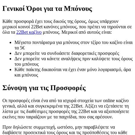
Γενικοί Όροι για τα Μπόνους
Κάθε προσφορά έχει τους δικούς της όρους, όμως υπάρχουν
μερικοί κοινοί 22Bet κανόνες μπόνους, που πρέπει να τηρούνται σε
όλα τα
22Bet καζίνο
μπόνους. Μερικοί από αυτούς είναι:
Μέγιστο ποντάρισμα για μπόνους στον τζίρο του καζίνο είναι
τα 5€
Δεν μπορείτε να συνδυάσετε διαφορετικές προσφορές
Δεν μπορείτε να κάνετε αναλήψεις πριν καλύψετε τους όρους
του μπόνους
Κάθε παίκτης δικαιούται να έχει έναν μόνο λογαριασμό, άρα
και μπόνους
Σύνοψη για τις Προσφορές
Οι προσφορές είναι ένα από τα ισχυρά στοιχεία των online καζίνο
γενικά, αλλά και συγκεκριμένα της 22Bet. Αξίζει να εξετάσετε τη
λίστα με τις διαθέσιμες προσφορές της 22Bet και να αξιοποιήσετε
εκείνες που ταιριάζουν με τα παιχνίδια, που σας αρέσουν.
Πριν δηλώσετε συμμετοχή, ωστόσο, μην παραβλέψετε να
διαβάσετε προσεκτικά τους όρους και τις προϋποθέσεις του κάθε